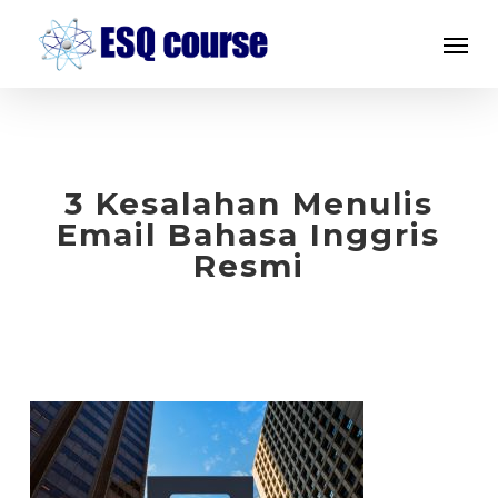
Skip
Menu
to
main
content
3 Kesalahan Menulis
Email Bahasa Inggris
Resmi