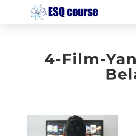
Skip
to
main
content
4-Film-Ya
Bel