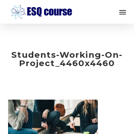
Skip
Menu
to
main
content
Students-Working-On-
Project_4460x4460