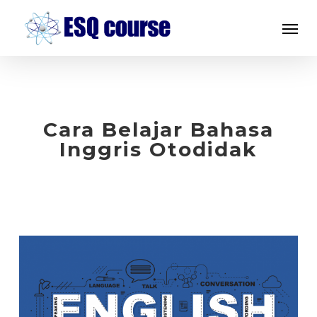
Skip
Menu
to
main
content
Cara Belajar Bahasa
Inggris Otodidak