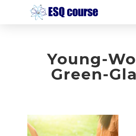
Skip
to
main
content
Young-Wo
Green-Gla