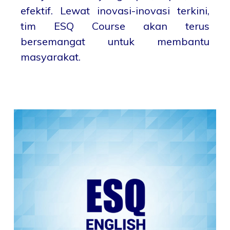
efektif. Lewat inovasi-inovasi terkini,
tim ESQ Course akan terus
bersemangat untuk membantu
masyarakat.