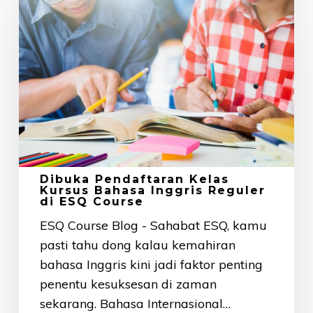
Pendaftaran
Kelas
Kursus
Bahasa
Inggris
Reguler
di
ESQ
Course
Dibuka Pendaftaran Kelas
Kursus Bahasa Inggris Reguler
di ESQ Course
ESQ Course Blog - Sahabat ESQ, kamu
pasti tahu dong kalau kemahiran
bahasa Inggris kini jadi faktor penting
penentu kesuksesan di zaman
sekarang. Bahasa Internasional…