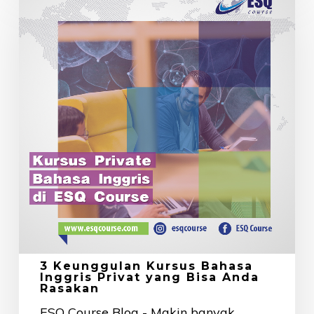
Keunggulan
Kursus
Bahasa
Inggris
Privat
yang
Bisa
Anda
Rasakan
3 Keunggulan Kursus Bahasa
Inggris Privat yang Bisa Anda
Rasakan
ESQ Course Blog - Makin banyak