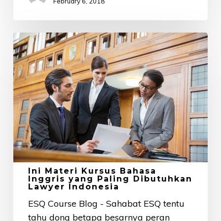
February 6, 2018
Ini
Materi
Kursus
Bahasa
Inggris
yang
Paling
Dibutuhkan
Lawyer
Indonesia
Ini Materi Kursus Bahasa
Inggris yang Paling Dibutuhkan
Lawyer Indonesia
ESQ Course Blog - Sahabat ESQ tentu
tahu dong betapa besarnya peran