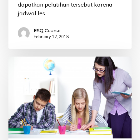
dapatkan pelatihan tersebut karena
jadwal les…
ESQ Course
February 12, 2018
Kemahiran
Bahasa
Inggris,
Modal
Utama
Guru
Indonesia
Berprestasi