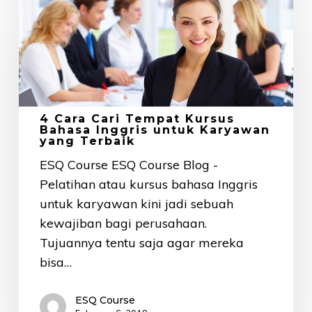
Cara
Cari
Tempat
Kursus
Bahasa
Inggris
4 Cara Cari Tempat Kursus
untuk
Bahasa Inggris untuk Karyawan
yang Terbaik
Karyawan
yang
ESQ Course ESQ Course Blog -
Terbaik
Pelatihan atau kursus bahasa Inggris
untuk karyawan kini jadi sebuah
kewajiban bagi perusahaan.
Tujuannya tentu saja agar mereka
bisa…
ESQ Course