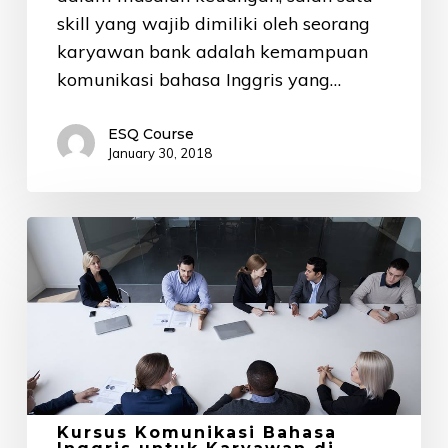
skill yang wajib dimiliki oleh seorang
karyawan bank adalah kemampuan
komunikasi bahasa Inggris yang…
ESQ Course
January 30, 2018
Kursus
Komunikasi
Bahasa
Inggris
untuk
Karyawan
di
Jakarta
Kursus Komunikasi Bahasa