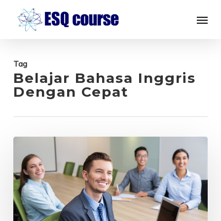
Skip
Menu
to
main
content
Tag
Belajar Bahasa Inggris
Dengan Cepat
Tempat
Kursus
Bahasa
Inggris
Terbaik
untuk