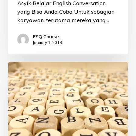
Asyik Belajar English Conversation
yang Bisa Anda Coba Untuk sebagian
karyawan, terutama mereka yang…
ESQ Course
January 1, 2018
3
Alasan
Mengapa
Bahasa
Inggris
Penting
Digunakan
di
Dunia