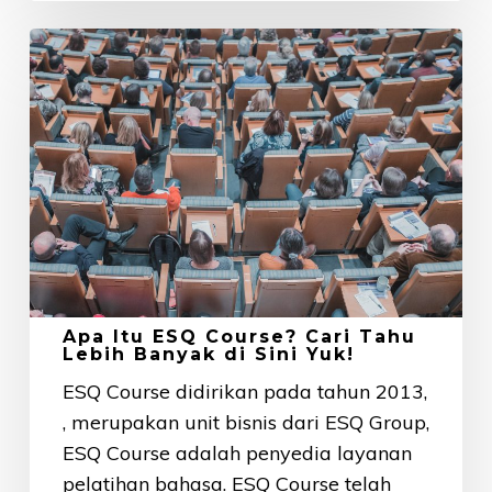
Apa
Itu
ESQ
Course?
Cari
Tahu
Lebih
Banyak
di
Sini
Apa Itu ESQ Course? Cari Tahu
Yuk!
Lebih Banyak di Sini Yuk!
ESQ Course didirikan pada tahun 2013,
, merupakan unit bisnis dari ESQ Group,
ESQ Course adalah penyedia layanan
pelatihan bahasa. ESQ Course telah