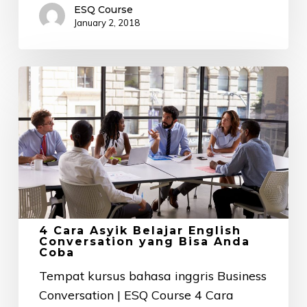
ESQ Course
January 2, 2018
4
Cara
Asyik
Belajar
English
Conversation
yang
Bisa
Anda
4 Cara Asyik Belajar English
Conversation yang Bisa Anda
Coba
Coba
Tempat kursus bahasa inggris Business
Conversation | ESQ Course 4 Cara