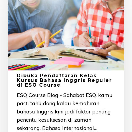
Pendaftaran
Kelas
Kursus
Bahasa
Inggris
Reguler
di
ESQ
Course
Dibuka Pendaftaran Kelas
Kursus Bahasa Inggris Reguler
di ESQ Course
ESQ Course Blog - Sahabat ESQ, kamu
pasti tahu dong kalau kemahiran
bahasa Inggris kini jadi faktor penting
penentu kesuksesan di zaman
sekarang. Bahasa Internasional…