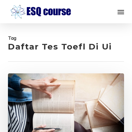
Skip
Menu
to
main
content
Tag
Daftar Tes Toefl Di Ui
Tempat
Kursus
Bahasa
Inggris
untuk
Dewasa
yang