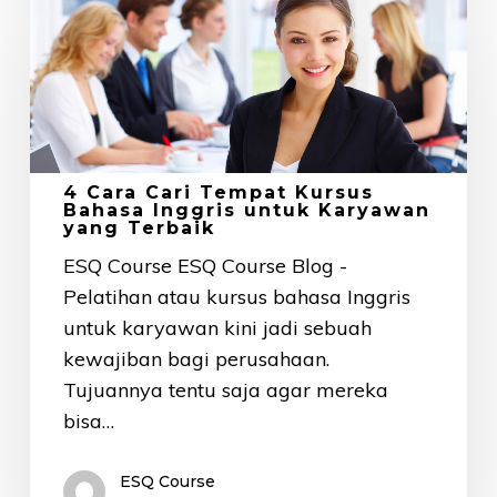
Cara
Cari
Tempat
Kursus
Bahasa
Inggris
4 Cara Cari Tempat Kursus
untuk
Bahasa Inggris untuk Karyawan
yang Terbaik
Karyawan
yang
ESQ Course ESQ Course Blog -
Terbaik
Pelatihan atau kursus bahasa Inggris
untuk karyawan kini jadi sebuah
kewajiban bagi perusahaan.
Tujuannya tentu saja agar mereka
bisa…
ESQ Course