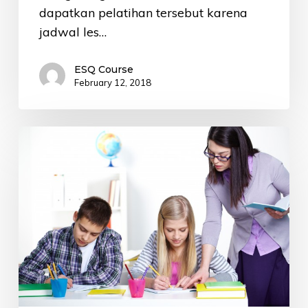
dapatkan pelatihan tersebut karena
jadwal les…
ESQ Course
February 12, 2018
Kemahiran
Bahasa
Inggris,
Modal
Utama
Guru
Indonesia
Berprestasi