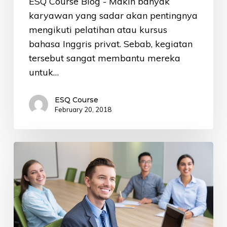
ESQ Course Blog - Makin banyak
karyawan yang sadar akan pentingnya
mengikuti pelatihan atau kursus
bahasa Inggris privat. Sebab, kegiatan
tersebut sangat membantu mereka
untuk…
ESQ Course
February 20, 2018
Tempat
Kursus
Bahasa
Inggris
Terbaik
untuk