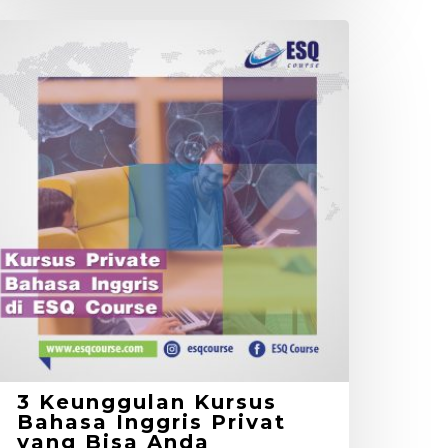
eunggulan
ursus
ahasa
nggris
rivat
ang
isa
nda
asakan
3 Keunggulan Kursus
Bahasa Inggris Privat
yang Bisa Anda