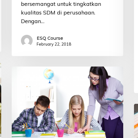
bersemangat untuk tingkatkan
kualitas SDM di perusahaan.
Dengan…
ESQ Course
February 22, 2018
Kemahiran
Bahasa
Inggris,
Modal
Utama
5
Guru
T
Indonesia
Ji
Berprestasi
y