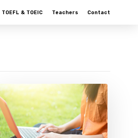
TOEFL & TOEIC
Teachers
Contact
ari
empat
ursus
ahasa
nggris
urah