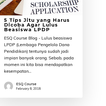
arus
icoba
gar
5 Tips Jitu yang Harus
ulus
Dicoba Agar Lulus
Beasiswa LPDP
easiswa
PDP
ESQ Course Blog - Lulus beasiswa
LPDP (Lembaga Pengelola Dana
Pendidikan) tentunya sudah jadi
impian banyak orang. Sebab, pada
momen ini kita bisa mendapatkan
kesempatan…
ESQ Course
February 8, 2018