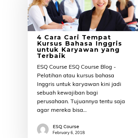
Cari
Tempat
Kursus
Bahasa
Inggris
4 Cara Cari Tempat
Kursus Bahasa Inggris
untuk
untuk Karyawan yang
Karyawan
Terbaik
yang
ESQ Course ESQ Course Blog -
Terbaik
Pelatihan atau kursus bahasa
Inggris untuk karyawan kini jadi
sebuah kewajiban bagi
perusahaan. Tujuannya tentu saja
agar mereka bisa…
ESQ Course
February 6, 2018