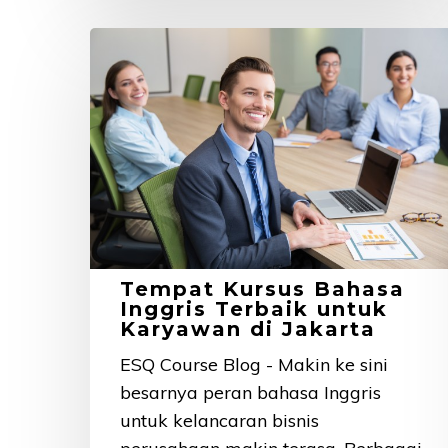
Tempat
Kursus
Bahasa
Inggris
Terbaik
untuk
Karyawan
di
Jakarta
Tempat Kursus Bahasa
Inggris Terbaik untuk
Karyawan di Jakarta
ESQ Course Blog - Makin ke sini
besarnya peran bahasa Inggris
untuk kelancaran bisnis