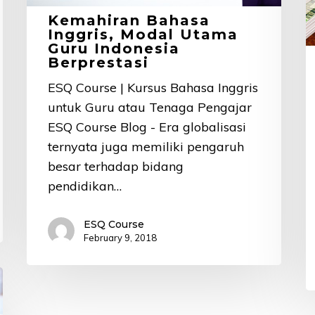
H
Kemahiran Bahasa
D
Inggris, Modal Utama
Guru Indonesia
A
Berprestasi
L
ESQ Course | Kursus Bahasa Inggris
B
untuk Guru atau Tenaga Pengajar
L
ESQ Course Blog - Era globalisasi
ternyata juga memiliki pengaruh
besar terhadap bidang
pendidikan…
ESQ Course
February 9, 2018