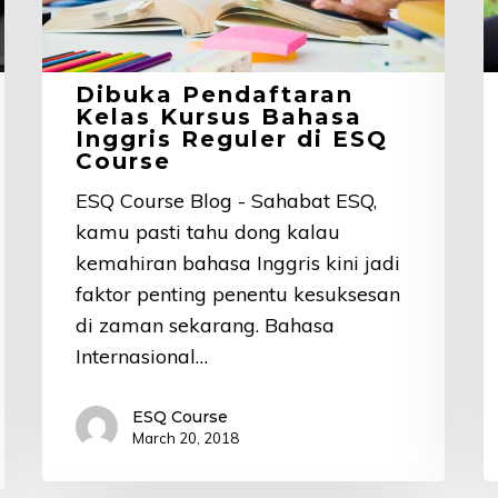
Reguler
d
di
B
ESQ
B
Dibuka Pendaftaran
Course
C
Kelas Kursus Bahasa
Inggris Reguler di ESQ
Course
ESQ Course Blog - Sahabat ESQ,
kamu pasti tahu dong kalau
kemahiran bahasa Inggris kini jadi
faktor penting penentu kesuksesan
di zaman sekarang. Bahasa
Internasional…
ESQ Course
March 20, 2018