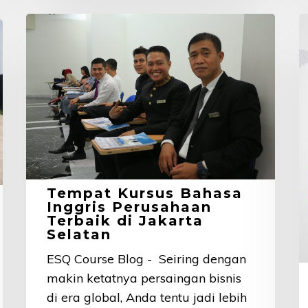
Tempat
3
Kursus
K
Bahasa
K
Inggris
B
Perusahaan
I
Terbaik
P
di
y
Jakarta
B
Selatan
A
Tempat Kursus Bahasa
R
Inggris Perusahaan
Terbaik di Jakarta
Selatan
ESQ Course Blog - Seiring dengan
makin ketatnya persaingan bisnis
di era global, Anda tentu jadi lebih