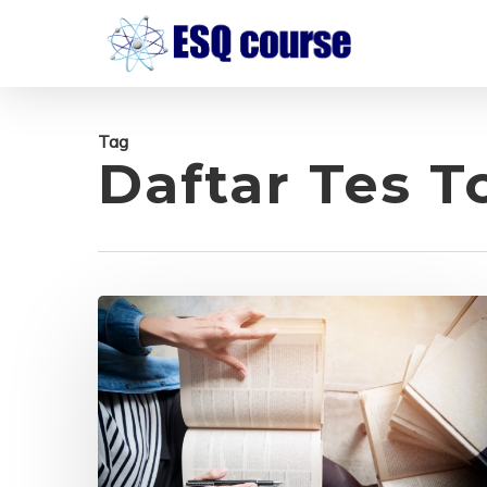
Skip
to
main
content
Tag
Daftar Tes T
Tempat
Kursus
Bahasa
Inggris
untuk
Dewasa