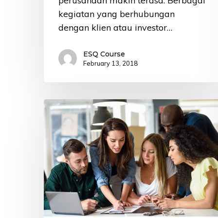
perusahaan makin terasa. Berbagai
kegiatan yang berhubungan
dengan klien atau investor…
ESQ Course
February 13, 2018
Tempat
Kursus
Bahasa
Inggris
untuk
Karyawan
di
Jakarta
Pusat