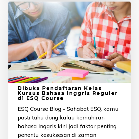
Dibuka
Pendaftaran
Kelas
Kursus
Bahasa
Inggris
Reguler
di
ESQ
Course
Dibuka Pendaftaran Kelas
Kursus Bahasa Inggris Reguler
di ESQ Course
ESQ Course Blog - Sahabat ESQ, kamu
pasti tahu dong kalau kemahiran
bahasa Inggris kini jadi faktor penting
penentu kesuksesan di zaman