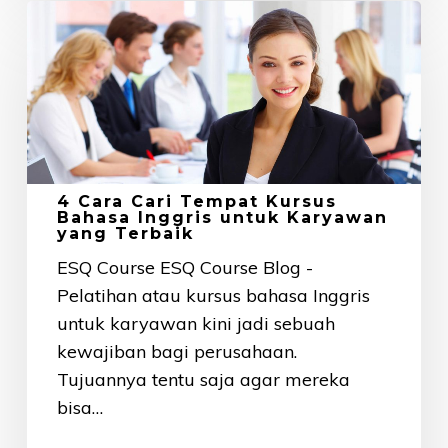
4
Cara
Cari
Tempat
Kursus
Bahasa
Inggris
4 Cara Cari Tempat Kursus
untuk
Bahasa Inggris untuk Karyawan
yang Terbaik
Karyawan
yang
ESQ Course ESQ Course Blog -
Terbaik
Pelatihan atau kursus bahasa Inggris
untuk karyawan kini jadi sebuah
kewajiban bagi perusahaan.
Tujuannya tentu saja agar mereka
bisa…