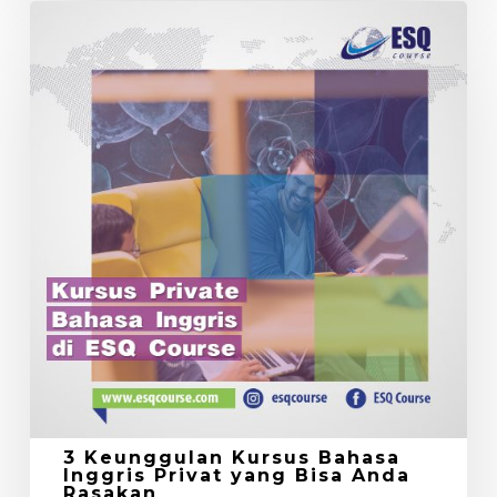
3
Keunggulan
Kursus
Bahasa
Inggris
Privat
yang
Bisa
Anda
Rasakan
3 Keunggulan Kursus Bahasa
Inggris Privat yang Bisa Anda
Rasakan