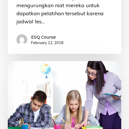
mengurungkan niat mereka untuk
dapatkan pelatihan tersebut karena
jadwal les…
ESQ Course
February 12, 2018
Kemahiran
Bahasa
Inggris,
Modal
Utama
Guru
Indonesia
Berprestasi