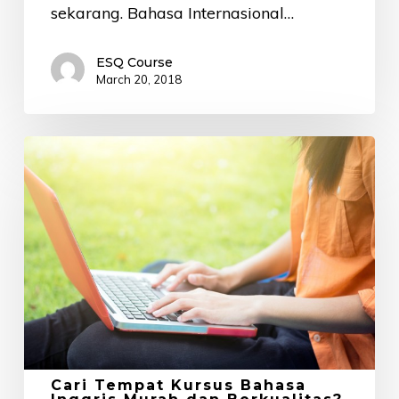
sekarang. Bahasa Internasional…
ESQ Course
March 20, 2018
Cari
Tempat
Kursus
Bahasa
Inggris
Murah
dan
Berkualitas?
Begini
Caranya
Cari Tempat Kursus Bahasa