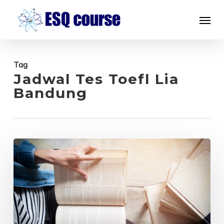
Skip
Menu
to
main
content
Tag
Jadwal Tes Toefl Lia
Bandung
Tempat
Kursus
Bahasa
Inggris
untuk
Dewasa