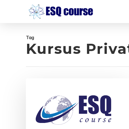
Skip
to
main
content
Tag
Kursus Priva
ESQ
English
Course,
Private
English
Course