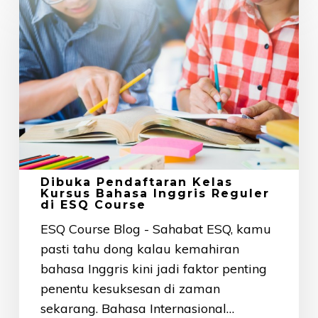
Pendaftaran
Kelas
Kursus
Bahasa
Inggris
Reguler
di
ESQ
Course
Dibuka Pendaftaran Kelas
Kursus Bahasa Inggris Reguler
di ESQ Course
ESQ Course Blog - Sahabat ESQ, kamu
pasti tahu dong kalau kemahiran
bahasa Inggris kini jadi faktor penting
penentu kesuksesan di zaman
sekarang. Bahasa Internasional…