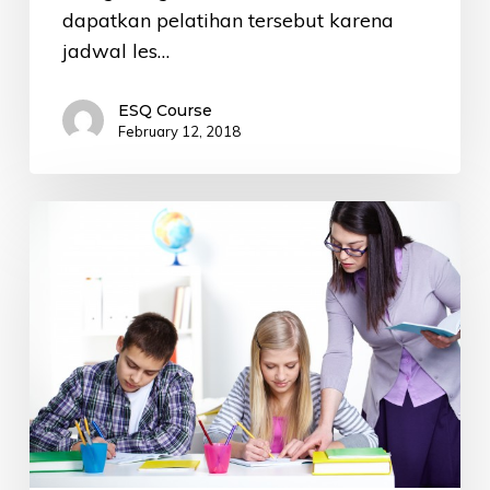
dapatkan pelatihan tersebut karena
jadwal les…
ESQ Course
February 12, 2018
Kemahiran
Bahasa
Inggris,
Modal
Utama
Guru
Indonesia
Berprestasi