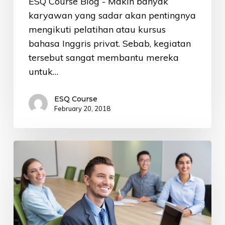
ESQ Course Blog - Makin banyak
karyawan yang sadar akan pentingnya
mengikuti pelatihan atau kursus
bahasa Inggris privat. Sebab, kegiatan
tersebut sangat membantu mereka
untuk…
ESQ Course
February 20, 2018
Tempat
Kursus
Bahasa
Inggris
Terbaik
untuk