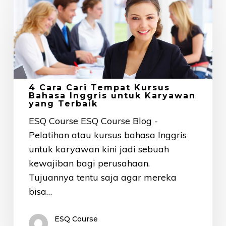
Cara
Cari
Tempat
Kursus
Bahasa
Inggris
4 Cara Cari Tempat Kursus
untuk
Bahasa Inggris untuk Karyawan
yang Terbaik
Karyawan
yang
ESQ Course ESQ Course Blog -
Terbaik
Pelatihan atau kursus bahasa Inggris
untuk karyawan kini jadi sebuah
kewajiban bagi perusahaan.
Tujuannya tentu saja agar mereka
bisa…
ESQ Course