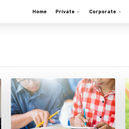
Home
Private
Corporate
Dibuka
C
Pendaftaran
T
Kelas
K
Kursus
B
Bahasa
I
Inggris
M