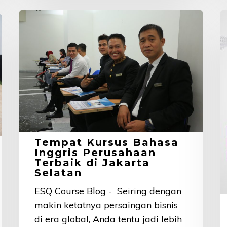
Tempat
3
Kursus
K
Bahasa
K
Inggris
B
Perusahaan
I
Terbaik
P
di
y
Jakarta
B
Selatan
A
Tempat Kursus Bahasa
R
Inggris Perusahaan
Terbaik di Jakarta
Selatan
ESQ Course Blog - Seiring dengan
makin ketatnya persaingan bisnis
di era global, Anda tentu jadi lebih