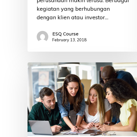
perusahaan makin terasa. Berbagai
kegiatan yang berhubungan
dengan klien atau investor…
ESQ Course
February 13, 2018
Tempat
Kursus
Bahasa
Inggris
untuk
Karyawan
di
Jakarta
Pusat