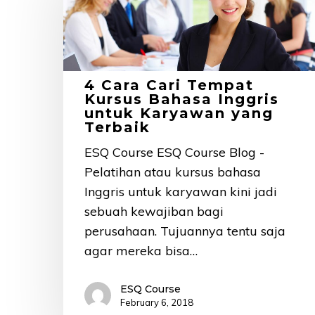
Cari
Tempat
Kursus
Bahasa
Inggris
4 Cara Cari Tempat
Kursus Bahasa Inggris
untuk
untuk Karyawan yang
Karyawan
Terbaik
yang
ESQ Course ESQ Course Blog -
Terbaik
Pelatihan atau kursus bahasa
Inggris untuk karyawan kini jadi
sebuah kewajiban bagi
perusahaan. Tujuannya tentu saja
agar mereka bisa…
ESQ Course
February 6, 2018