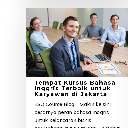
Tempat
Kursus
Bahasa
Inggris
Terbaik
untuk
Karyawan
di
Jakarta
Tempat Kursus Bahasa
Inggris Terbaik untuk
Karyawan di Jakarta
ESQ Course Blog - Makin ke sini
besarnya peran bahasa Inggris
untuk kelancaran bisnis