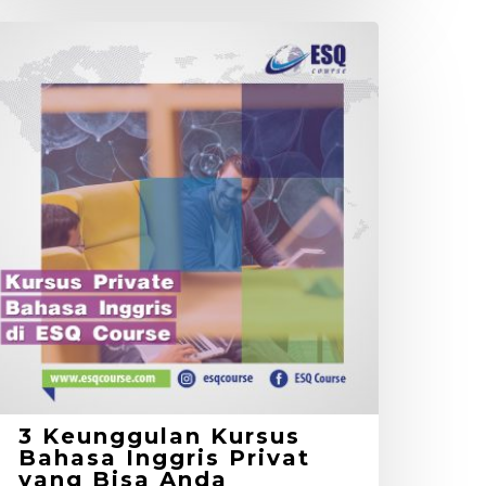
eunggulan
ursus
ahasa
nggris
rivat
ang
isa
nda
asakan
3 Keunggulan Kursus
Bahasa Inggris Privat
yang Bisa Anda