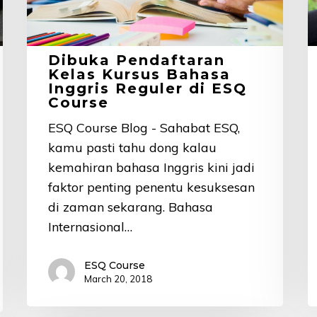
Reguler
d
di
B
ESQ
B
Dibuka Pendaftaran
Course
C
Kelas Kursus Bahasa
Inggris Reguler di ESQ
Course
ESQ Course Blog - Sahabat ESQ,
kamu pasti tahu dong kalau
kemahiran bahasa Inggris kini jadi
faktor penting penentu kesuksesan
di zaman sekarang. Bahasa
Internasional…
ESQ Course
March 20, 2018