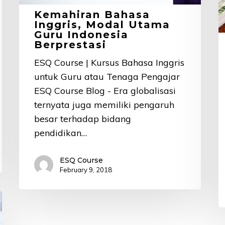
H
Kemahiran Bahasa
D
Inggris, Modal Utama
Guru Indonesia
A
Berprestasi
L
ESQ Course | Kursus Bahasa Inggris
B
untuk Guru atau Tenaga Pengajar
L
ESQ Course Blog - Era globalisasi
ternyata juga memiliki pengaruh
besar terhadap bidang
pendidikan…
ESQ Course
February 9, 2018