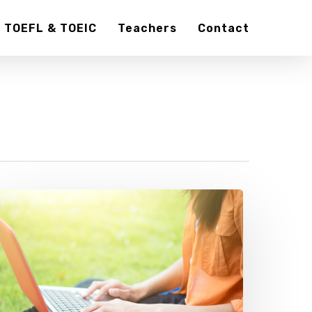
TOEFL & TOEIC
Teachers
Contact
ari
empat
ursus
ahasa
nggris
urah