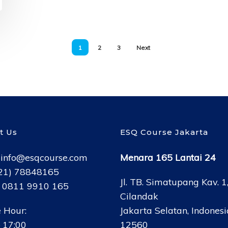
1
2
3
Next
t Us
ESQ Course Jakarta
:
info@esqcourse.com
Menara 165 Lantai 24
021) 78848165
Jl. TB. Simatupang Kav. 1
: 0811 9910 165
Cilandak
 Hour:
Jakarta Selatan, Indonesi
 17:00
12560