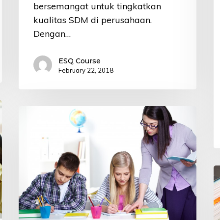
bersemangat untuk tingkatkan
kualitas SDM di perusahaan.
Dengan…
ESQ Course
February 22, 2018
Kemahiran
Bahasa
Inggris,
Modal
Utama
5
Guru
T
Indonesia
Ji
Berprestasi
y