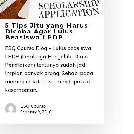
arus
icoba
gar
5 Tips Jitu yang Harus
ulus
Dicoba Agar Lulus
Beasiswa LPDP
easiswa
PDP
ESQ Course Blog - Lulus beasiswa
LPDP (Lembaga Pengelola Dana
Pendidikan) tentunya sudah jadi
impian banyak orang. Sebab, pada
momen ini kita bisa mendapatkan
kesempatan…
ESQ Course
February 8, 2018