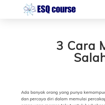
Skip
to
main
content
3 Cara 
Sala
Ada banyak orang yang punya kemampuan
dan percaya diri dalam memulai percakap