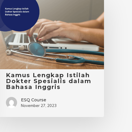
Kamus
engkap
stilah
okter
pesialis
dalam
ahasa
nggris
Kamus Lengkap Istilah
Dokter Spesialis dalam
Bahasa Inggris
ESQ Course
November 27, 2023