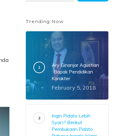
a
Trending Now
Anda
Ary Ginanjar Agustian
: Bapak Pendidikan
Karakter
February 5, 2018
Ingin Pidato Lebih
Syar’i? Berikut
Pembukaan Pidato
Bahasa Inggris Islami