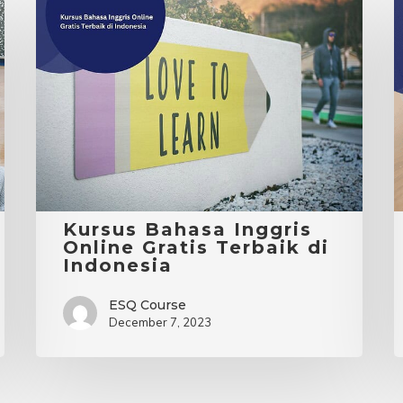
Kursus
Bahasa
L
Inggris
I
Online
D
Gratis
S
Terbaik
di
B
Indonesia
I
Kursus Bahasa Inggris
Online Gratis Terbaik di
Indonesia
ESQ Course
December 7, 2023