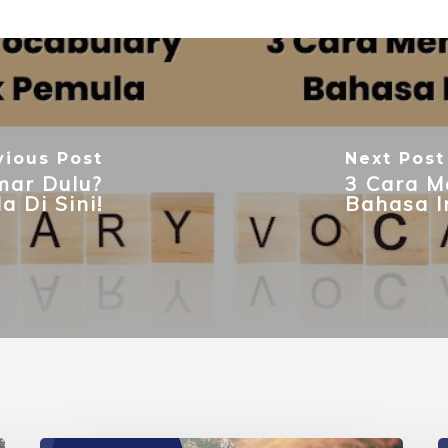
vious Post
Next Post
mar Dulu?
3 Cara M
 Di Sini!
Bahasa I