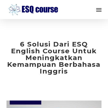
Skip
Menu
to
main
content
6 Solusi Dari ESQ
English Course Untuk
Meningkatkan
Kemampuan Berbahasa
Inggris