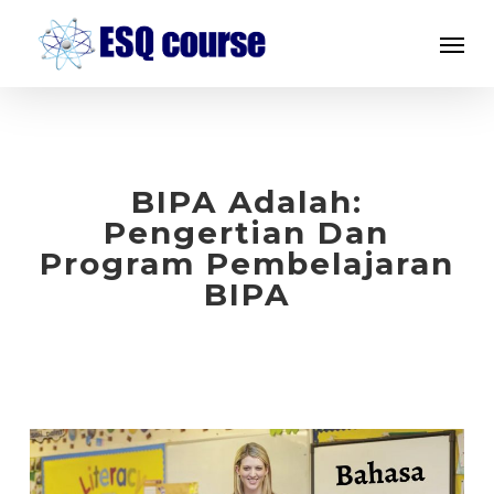
Skip
Menu
to
main
content
BIPA Adalah:
Pengertian Dan
Program Pembelajaran
BIPA