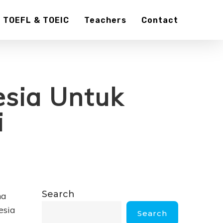
TOEFL & TOEIC
Teachers
Contact
esia Untuk
i
Search
na
esia
Search