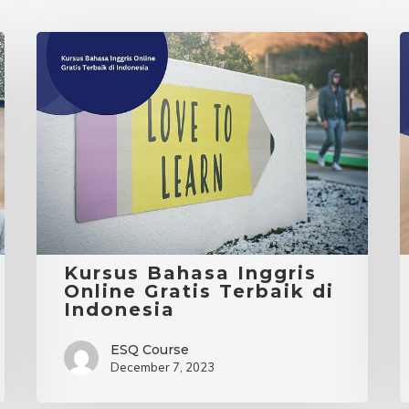
Kursus
Bahasa
L
Inggris
I
Online
D
Gratis
S
Terbaik
di
B
Indonesia
I
Kursus Bahasa Inggris
Online Gratis Terbaik di
Indonesia
ESQ Course
December 7, 2023