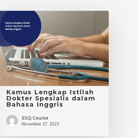
Kamus
engkap
stilah
okter
pesialis
dalam
ahasa
nggris
Kamus Lengkap Istilah
Dokter Spesialis dalam
Bahasa Inggris
ESQ Course
November 27, 2023