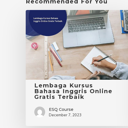
Recommended For You
Lembaga
Kursus
Bahasa
Inggris
Online
Gratis
Terbaik
Lembaga Kursus
Bahasa Inggris Online
Gratis Terbaik
ESQ Course
December 7, 2023