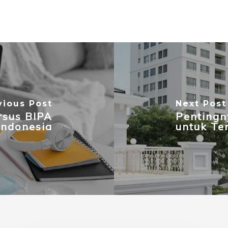
vious Post
Next Post
rsus BIPA
Pentingn
Indonesia
untuk Te