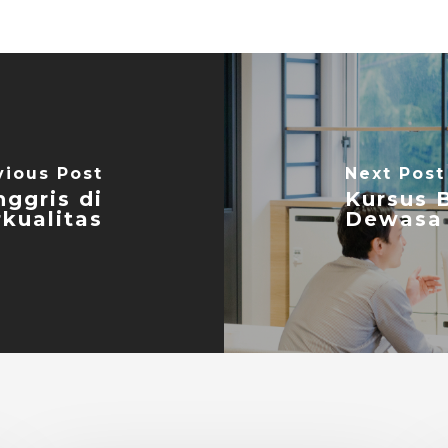
vious Post
Next Post
ggris di
Kursus 
kualitas
Dewasa 