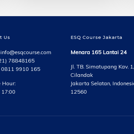
t Us
ESQ Course Jakarta
:
info@esqcourse.com
Menara 165 Lantai 24
021) 78848165
Jl. TB. Simatupang Kav. 1
: 0811 9910 165
Cilandak
 Hour:
Jakarta Selatan, Indonesi
 17:00
12560