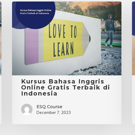
Kursus
Bahasa
L
Inggris
I
Online
D
Gratis
S
Terbaik
di
B
Indonesia
I
Kursus Bahasa Inggris
Online Gratis Terbaik di
Indonesia
ESQ Course
December 7, 2023