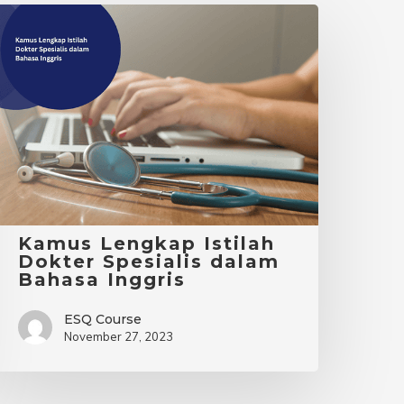
Kamus
engkap
stilah
okter
pesialis
dalam
ahasa
nggris
Kamus Lengkap Istilah
Dokter Spesialis dalam
Bahasa Inggris
ESQ Course
November 27, 2023