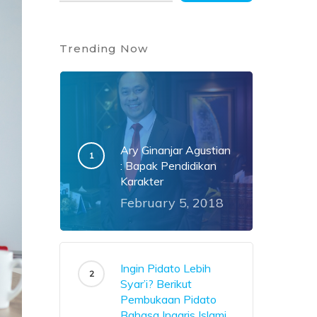
Trending Now
Ary Ginanjar Agustian
: Bapak Pendidikan
Karakter
February 5, 2018
Ingin Pidato Lebih
Syar’i? Berikut
Pembukaan Pidato
Bahasa Inggris Islami