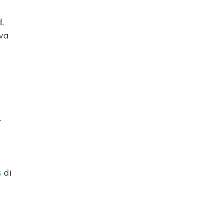
,
wa
.
s
di