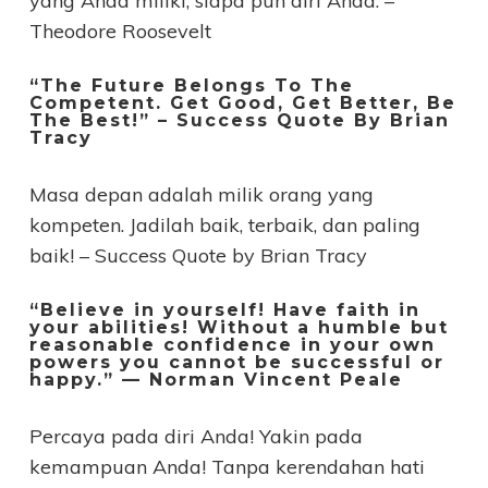
yang Anda miliki, siapa pun diri Anda. –
Theodore Roosevelt
“The Future Belongs To The
Competent. Get Good, Get Better, Be
The Best!” – Success Quote By Brian
Tracy
Masa depan adalah milik orang yang
kompeten. Jadilah baik, terbaik, dan paling
baik! – Success Quote by Brian Tracy
“Believe in yourself! Have faith in
your abilities! Without a humble but
reasonable confidence in your own
powers you cannot be successful or
happy.” — Norman Vincent Peale
Percaya pada diri Anda! Yakin pada
kemampuan Anda! Tanpa kerendahan hati