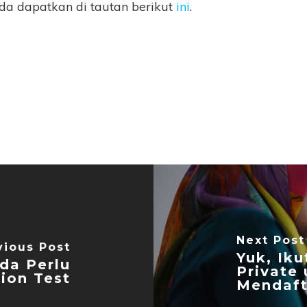
nda dapatkan di tautan berikut
ini
.
Next Post
vious Post
Yuk, Iku
da Perlu
Private
ion Test
Mendaft