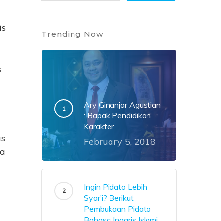
is
Trending Now
s
Ary Ginanjar Agustian
: Bapak Pendidikan
Karakter
us
February 5, 2018
sa
Ingin Pidato Lebih
Syar’i? Berikut
Pembukaan Pidato
Bahasa Inggris Islami