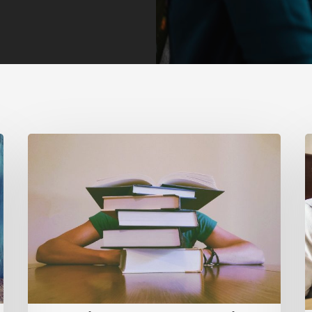
Belajar
Bahasa
K
Inggris
B
Otodidak
I
Secara
u
Efektif,
Bisa
P
Tidak
d
Ya?
J