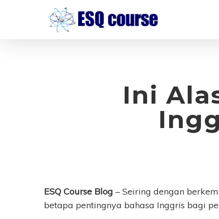
Skip
to
main
content
Ini Al
Ingg
ESQ Course Blog
– Seiring dengan berke
betapa pentingnya bahasa Inggris bagi p