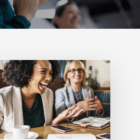
Tempat
ursus
ahasa
nggris
ntuk
Karyawan
erusahaan
i
akarta