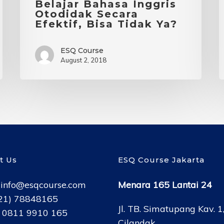
Belajar Bahasa Inggris
Otodidak Secara
Efektif, Bisa Tidak Ya?
ESQ Course
August 2, 2018
t Us
ESQ Course Jakarta
:
info@esqcourse.com
Menara 165 Lantai 24
021) 78848165
Jl. TB. Simatupang Kav. 1
: 0811 9910 165
Cilandak