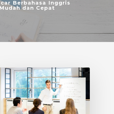
ncar Berbahasa Inggris
Mudah dan Cepat
ursus
ahasa
nggris
ntuk
Dewasa
erbaik
i