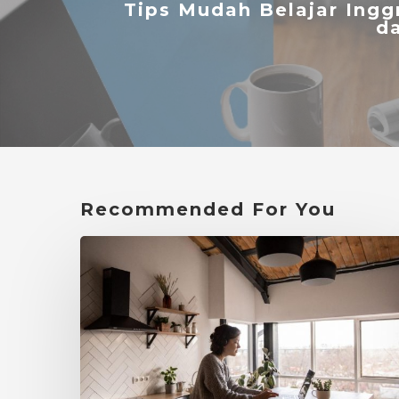
Tips Mudah Belajar Ingg
da
Recommended For You
Kursus
Bahasa
Indonesia
Online
yang
Menunjang
Karier