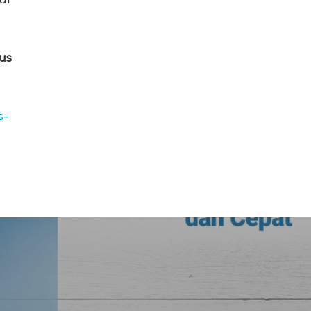
us
s-