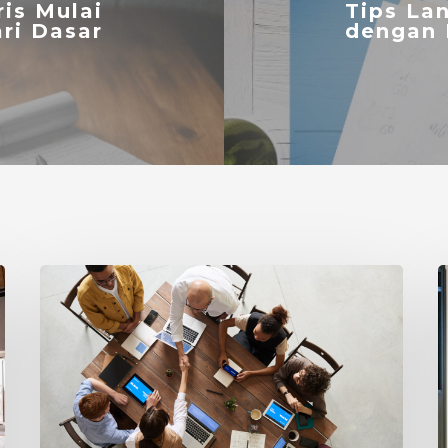
ris Mulai
Tips La
ri Dasar
dengan 
Cari
K
Tahu
B
Biaya
I
Kursus
u
Bahasa
Inggris
T
Untuk
d