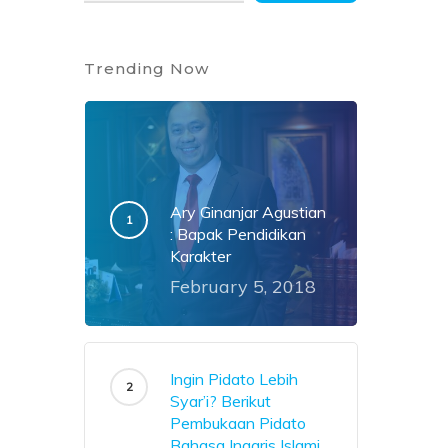
Trending Now
Ary Ginanjar Agustian
: Bapak Pendidikan
Karakter
February 5, 2018
Ingin Pidato Lebih
Syar’i? Berikut
Pembukaan Pidato
Bahasa Inggris Islami