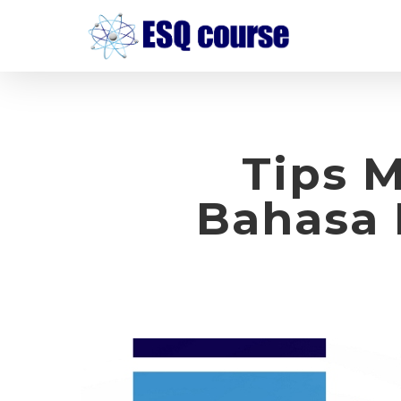
Skip
to
main
content
Tips 
Bahasa 