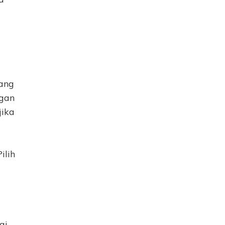
ang
ngan
jika
ilih
ai