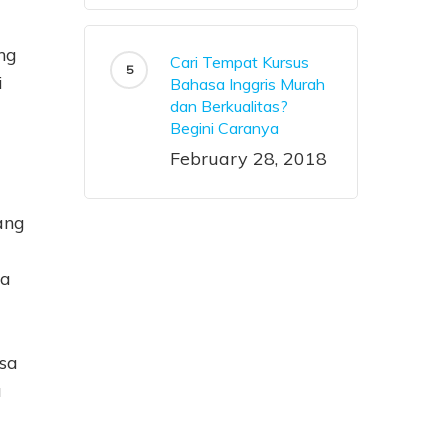
ang
Cari Tempat Kursus
i
Bahasa Inggris Murah
dan Berkualitas?
Begini Caranya
February 28, 2018
ang
da
isa
a