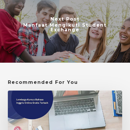
Next Post
Manfaat Mengikuti Student
Exchange
Recommended For You
Lembaga
Kursus
Bahasa
Inggris
Online