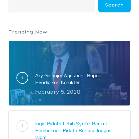
Search
Trending Now
Ary Ginanjar Agustian : Bapak
Pendidikan Karakter
February 5, 2018
Ingin Pidato Lebih Syar’i? Berikut
Pembukaan Pidato Bahasa Inggris
Islami