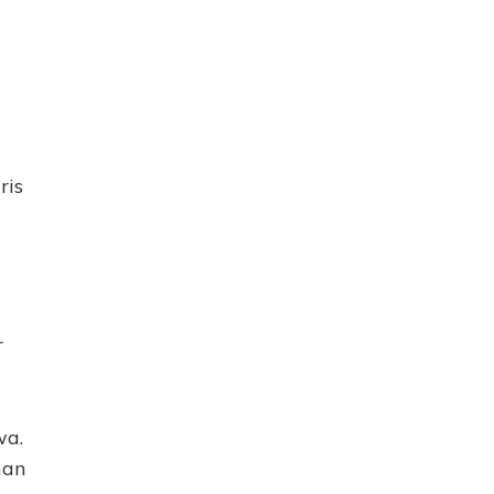
ris
r
wa.
man