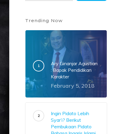
Trending Now
Ary Ginanjar Agustian
: Bapak Pendidikan
Karakter
February 5, 2018
Ingin Pidato Lebih
Syar’i? Berikut
Pembukaan Pidato
Bahasa Inggris Islami