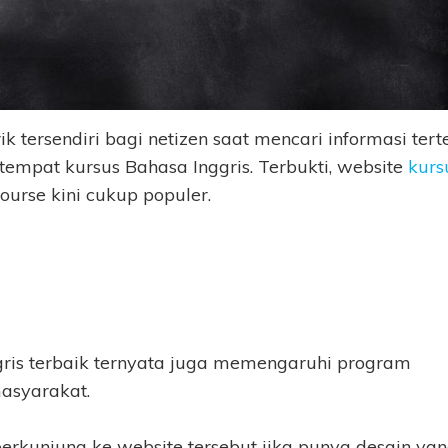
k tersendiri bagi netizen saat mencari informasi tert
 tempat kursus Bahasa Inggris. Terbukti, website
kurs
ourse kini cukup populer.
ggris terbaik ternyata juga memengaruhi program
asyarakat.
berkunjung ke website tersebut jika punya desain ya