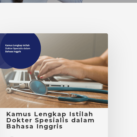
Kamus
engkap
stilah
okter
pesialis
dalam
ahasa
nggris
Kamus Lengkap Istilah
Dokter Spesialis dalam
Bahasa Inggris