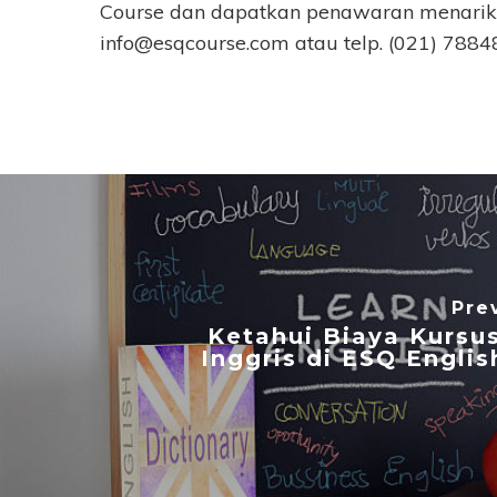
Course dan dapatkan penawaran menarik.
info@esqcourse.com
atau telp. (021) 78
Pre
Ketahui Biaya Kursu
Inggris di ESQ Engli