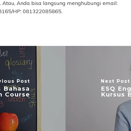
 Atau, Anda bisa langsung menghubungi email:
848165/HP: 081322085865.
vious Post
Next Post
s Bahasa
ESQ Eng
sh Course
Kursus 