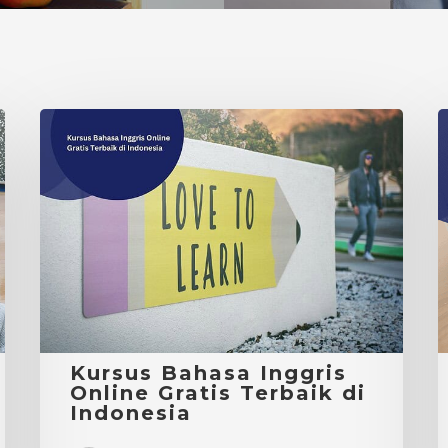
Kursus
Bahasa
L
Inggris
I
Online
D
Gratis
S
Terbaik
di
B
Indonesia
I
Kursus Bahasa Inggris
Online Gratis Terbaik di
Indonesia