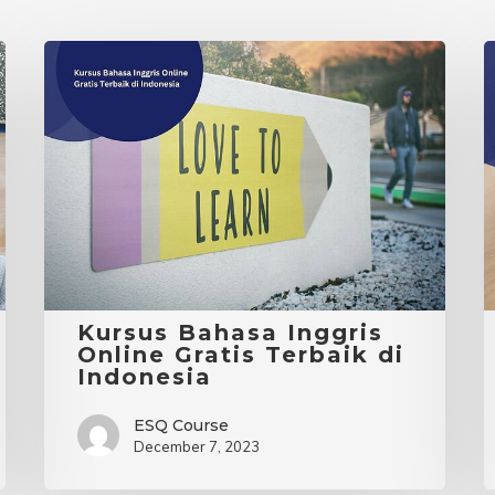
Kursus
Bahasa
L
Inggris
I
Online
D
Gratis
S
Terbaik
di
B
Indonesia
I
Kursus Bahasa Inggris
Online Gratis Terbaik di
Indonesia
ESQ Course
December 7, 2023