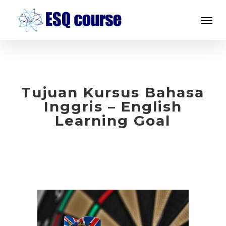
Skip
Menu
to
main
content
Tujuan Kursus Bahasa
Inggris – English
Learning Goal