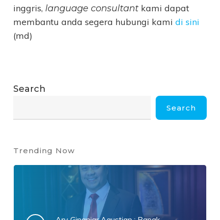
inggris,
kami dapat
language consultant
membantu anda segera hubungi kami
di sini
(md)
Search
Search
Trending Now
Ary Ginanjar Agustian : Bapak